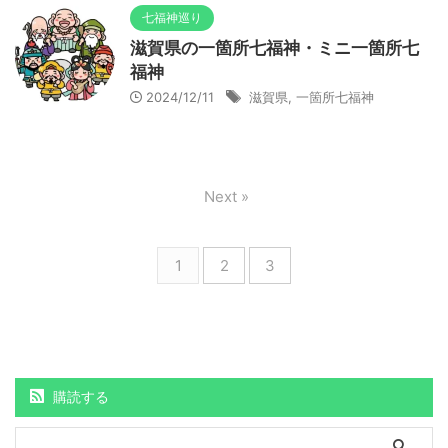
七福神巡り
滋賀県の一箇所七福神・ミニ一箇所七
福神
2024/12/11
滋賀県
,
一箇所七福神
Next »
1
2
3
購読する