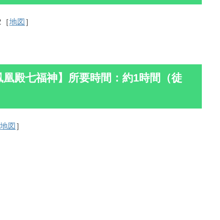
2［
地図
］
鳳凰殿七福神】所要時間：約1時間（徒
地図
］