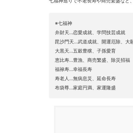
七福神巡りで不老長寿や商売繁盛など
※七福神
弁財天…恋愛成就、学問技芸成就
毘沙門天…武道成就、開運厄除、大
大黒天…五穀豊穣、子孫愛育
恵比寿…豊漁、商売繁盛、除災招福
福禄寿…幸福長寿
寿老人…無病息災、延命長寿
布袋尊…家庭円満、家運隆盛