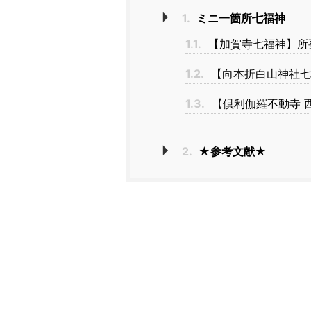
1.
ミニ一箇所七福神
1.1.
【加賀寺七福神】所
1.2.
【向本折白山神社七
1.3.
【倶利伽羅不動寺 
2.
★参考文献★