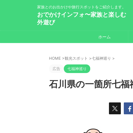
家族とのお出かけや旅行スポットをご紹介します。
おでかけインフォ〜家族と楽しむ
外遊び
ホーム
HOME
>
観光スポット
>
七福神巡り
>
広告
七福神巡り
石川県の一箇所七福