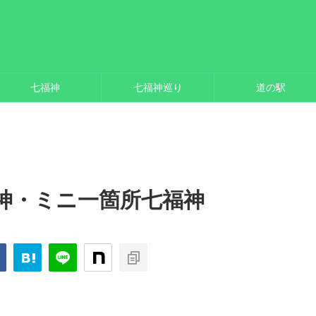
七福神
七福神巡り
道の駅
神・ミニ一箇所七福神