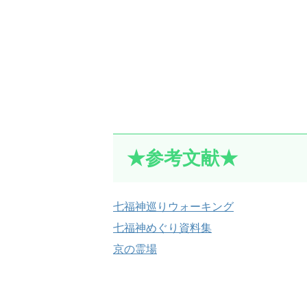
★参考文献★
七福神巡りウォーキング
七福神めぐり資料集
京の霊場