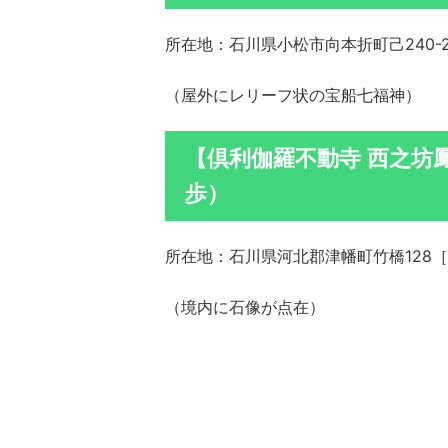
所在地：石川県小松市向本折町己240-
（屋外にレリーフ状の宝船七福神）
【倶利伽羅不動寺 西之坊
歩）
所在地：石川県河北郡津幡町竹橋128［
（境内に石像が点在）