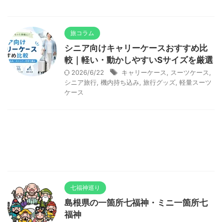
旅コラム
シニア向けキャリーケースおすすめ比
較｜軽い・動かしやすいSサイズを厳選
2026/6/22
キャリーケース
,
スーツケース
,
シニア旅行
,
機内持ち込み
,
旅行グッズ
,
軽量スーツ
ケース
七福神巡り
島根県の一箇所七福神・ミニ一箇所七
福神