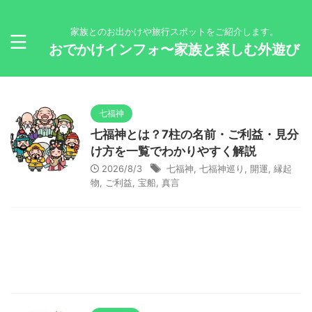
家族とのお出かけや旅行スポットをご紹介します。
おでかけインフォ〜家族と楽しむ外遊び
七福神
七福神とは？7柱の名前・ご利益・見分
け方を一覧でわかりやすく解説
2026/8/3
七福神
,
七福神巡り
,
開運
,
縁起
物
,
ご利益
,
宝船
,
真言