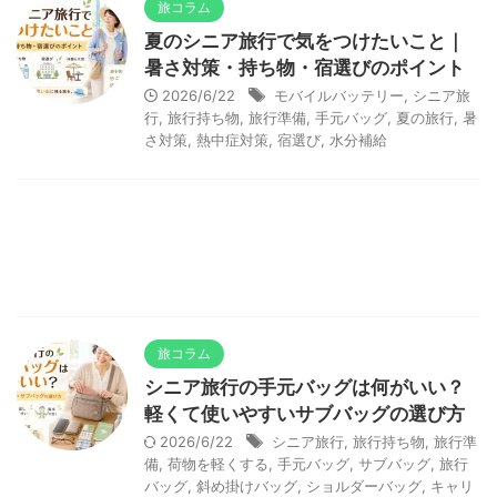
旅コラム
夏のシニア旅行で気をつけたいこと｜
暑さ対策・持ち物・宿選びのポイント
2026/6/22
モバイルバッテリー
,
シニア旅
行
,
旅行持ち物
,
旅行準備
,
手元バッグ
,
夏の旅行
,
暑
さ対策
,
熱中症対策
,
宿選び
,
水分補給
旅コラム
シニア旅行の手元バッグは何がいい？
軽くて使いやすいサブバッグの選び方
2026/6/22
シニア旅行
,
旅行持ち物
,
旅行準
備
,
荷物を軽くする
,
手元バッグ
,
サブバッグ
,
旅行
バッグ
,
斜め掛けバッグ
,
ショルダーバッグ
,
キャリ