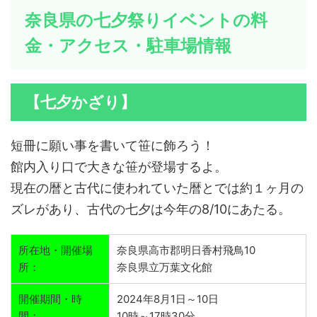
奈良県の七夕祭りイベントの料
金・アクセス・駐車場情報
【七夕かざり】
短冊に願い事を書いて笹に飾ろう！
館内入り口で大きな笹が登場するよ。
現在の暦と古代に使われていた暦とでは約１ヶ月の
ズレがあり、古代の七夕は今年の8/10にあたる。
所在地・開催場
奈良県高市郡明日香村飛鳥10
所：
奈良県立万葉文化館
開催期間・時
2024年8月1日～10日
間：
10時～17時30分