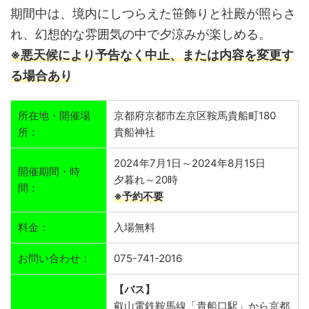
期間中は、境内にしつらえた笹飾りと社殿が照らさ
れ、幻想的な雰囲気の中で夕涼みが楽しめる。
※悪天候により予告なく中止、または内容を変更す
る場合あり
所在地・開催場
京都府京都市左京区鞍馬貴船町180
所：
貴船神社
2024年7月1日～2024年8月15日
開催期間・時
夕暮れ～20時
間：
※予約不要
料金：
入場無料
お問い合わせ：
075-741-2016
【バス】
叡山電鉄鞍馬線「貴船口駅」から京都