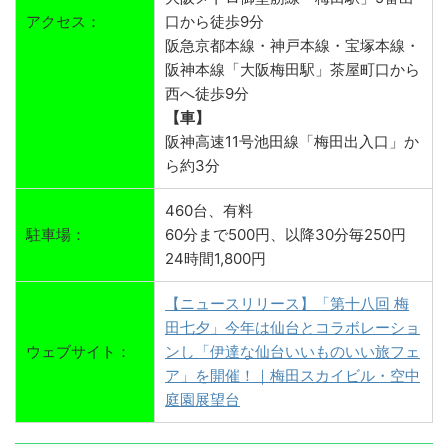
アクセス：
口から徒歩9分
阪急京都本線・神戸本線・宝塚本線・
阪神本線「大阪梅田駅」茶屋町口から
西へ徒歩9分
【車】
阪神高速11号池田線「梅田出入口」か
ら約3分
460台、有料
駐車場：
60分まで500円、以降30分毎250円
24時間1,800円
【ニュースリリース】「第十八回 梅
田七夕」今年は仙台とコラボレーショ
ウェブサイト：
ンし「伊達な仙台いいものいい旅フェ
ア」を開催！｜梅田スカイビル・空中
庭園展望台