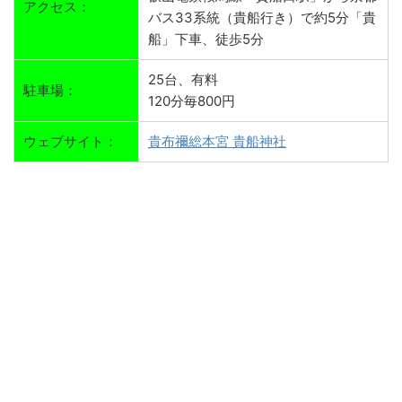
アクセス：
バス33系統（貴船行き）で約5分「貴
船」下車、徒歩5分
25台、有料
駐車場：
120分毎800円
ウェブサイト：
貴布禰総本宮 貴船神社