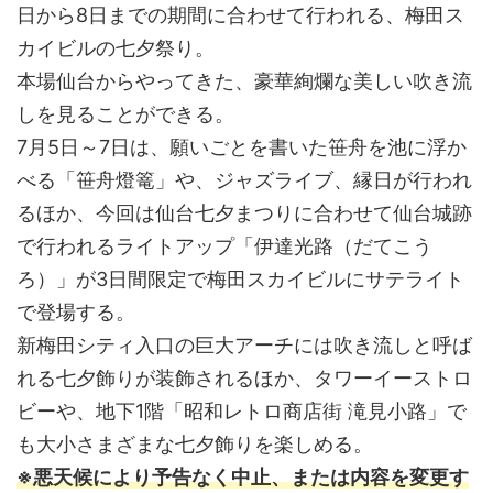
日から8日までの期間に合わせて行われる、梅田ス
カイビルの七夕祭り。
本場仙台からやってきた、豪華絢爛な美しい吹き流
しを見ることができる。
7月5日～7日は、願いごとを書いた笹舟を池に浮か
べる「笹舟燈篭」や、ジャズライブ、縁日が行われ
るほか、今回は仙台七夕まつりに合わせて仙台城跡
で行われるライトアップ「伊達光路（だてこう
ろ）」が3日間限定で梅田スカイビルにサテライト
で登場する。
新梅田シティ入口の巨大アーチには吹き流しと呼ば
れる七夕飾りが装飾されるほか、タワーイーストロ
ビーや、地下1階「昭和レトロ商店街 滝見小路」で
も大小さまざまな七夕飾りを楽しめる。
※悪天候により予告なく中止、または内容を変更す