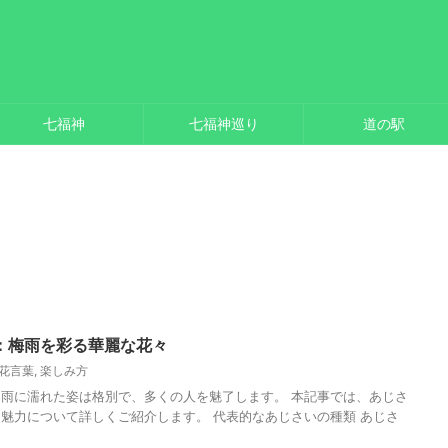
七福神
七福神巡り
道の駅
：梅雨を彩る華麗な花々
花言葉
,
楽しみ方
雨に濡れた姿は格別で、多くの人を魅了します。 本記事では、あじさ
魅力について詳しくご紹介します。 代表的なあじさいの種類 あじさ