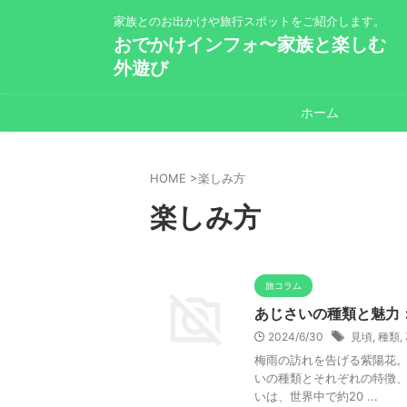
家族とのお出かけや旅行スポットをご紹介します。
おでかけインフォ〜家族と楽しむ
外遊び
ホーム
HOME
>
楽しみ方
楽しみ方
旅コラム
あじさいの種類と魅力
2024/6/30
見頃
,
種類
,
梅雨の訪れを告げる紫陽花。
いの種類とそれぞれの特徴、
いは、世界中で約20 ...