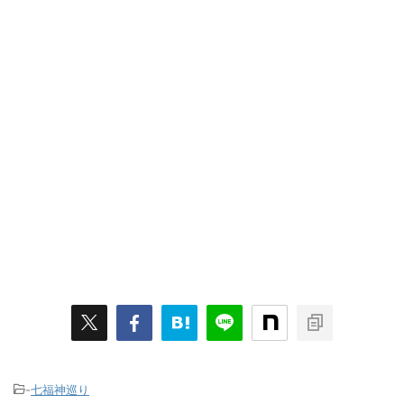
-
七福神巡り