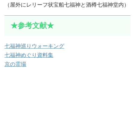
（屋外にレリーフ状宝船七福神と酒樽七福神堂内）
★参考文献★
七福神巡りウォーキング
七福神めぐり資料集
京の霊場