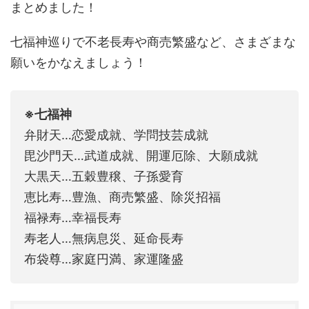
まとめました！
七福神巡りで不老長寿や商売繁盛など、さまざまな
願いをかなえましょう！
※七福神
弁財天…恋愛成就、学問技芸成就
毘沙門天…武道成就、開運厄除、大願成就
大黒天…五穀豊穣、子孫愛育
恵比寿…豊漁、商売繁盛、除災招福
福禄寿…幸福長寿
寿老人…無病息災、延命長寿
布袋尊…家庭円満、家運隆盛