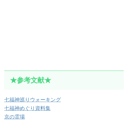
★参考文献★
七福神巡りウォーキング
七福神めぐり資料集
京の霊場