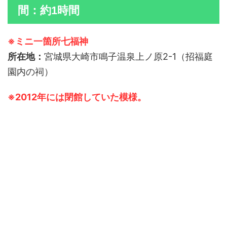
間：約1時間
※ミニ一箇所七福神
所在地：
宮城県大崎市鳴子温泉上ノ原2-1（招福庭
園内の祠）
※2012年には閉館していた模様。