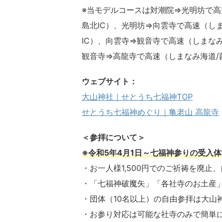
※当モデルコースは対潮院⇒光明坊で高
島北IC）、光明坊⇒向雲寺で高速（しま
IC）、向雲寺⇒観音寺で高速（しまなみ海
観音寺⇒高龍寺で高速（しまなみ海道/西
ウェブサイト：
大山神社｜せとうち七福神TOP
せとうち七福神めぐり｜亀老山 高龍寺
＜参拝について＞
※令和5年4月1日～七福神参りの受入
・お一人様1,500円でのご祈祷を廃止
・「七福神破魔矢」「各社寺のお土産
・団体（10名以上）の自由参拝は大山
・お参り対応は可能な社寺のみで簡単