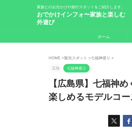
家族とのお出かけや旅行スポットをご紹介します。
おでかけインフォ〜家族と楽しむ
外遊び
ホーム
HOME
>
観光スポット
>
七福神巡り
>
広告
七福神巡り
【広島県】七福神め
楽しめるモデルコー