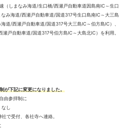
速（しまなみ海道/生口橋/西瀬戸自動車道因島南IC～生口
なみ海道/西瀬戸自動車道/国道317号生口島南IC～大三島
道/西瀬戸自動車道/国道317号大三島IC～伯方島IC）、
瀬戸自動車道/国道317号伯方島IC～大島北IC）を利用。
体制が下記に変更になりました。
、自由参拝制に
」なし
神社で受付、各社寺へ連絡。
に