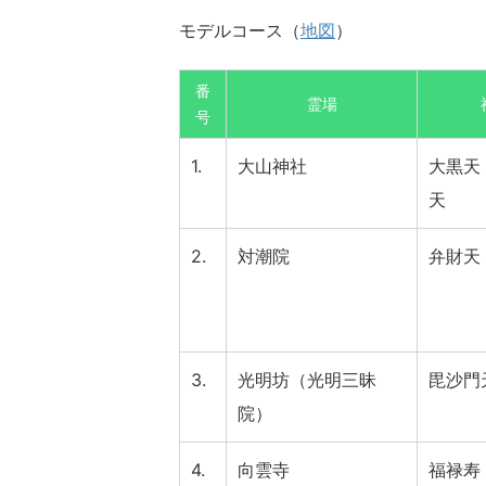
モデルコース（
地図
）
番
霊場
号
1.
大山神社
大黒天
天
2.
対潮院
弁財天
3.
光明坊（光明三昧
毘沙門
院）
4.
向雲寺
福禄寿