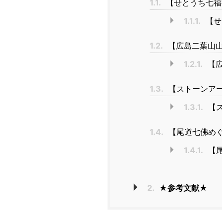
1.1.
【せとうち七福
1.1.1.
【せ
1.2.
【広島二葉山山
1.2.1.
【広
1.3.
【ストーンアー
1.3.1.
【ス
1.4.
【尾道七佛めぐ
1.4.1.
【尾
2.
★参考文献★