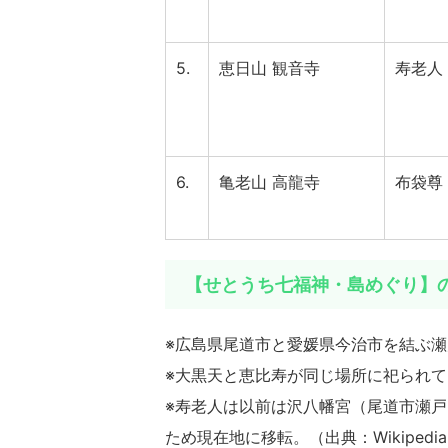
5.
恵日山 観音寺
寿老人
6.
亀老山 高龍寺
布袋尊
【せとうち七福神・島めぐり】
※広島県尾道市と愛媛県今治市を結ぶ
※大黒天と恵比寿が同じ場所に祀られて
※寿老人は以前は沢八幡宮（尾道市瀬戸
ため現在地に移転。（出典：Wikipedi