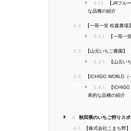
3.1.1.
【JRフル
な品種の紹介
3.2.
【一苺一笑 松森農場
3.2.1.
【一苺一笑
3.3.
【山元いちご農園】
3.3.1.
【山元い
3.4.
【ICHIGO WORL
3.4.1.
【ICHI
表的な品種の紹介
4.
秋田県のいちご狩りスポ
4.1.
【株式会社こまち野】