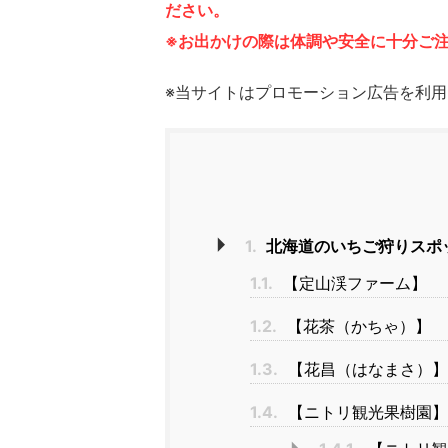
ださい。
※お出かけの際は体調や安全に十分ご
※当サイトはプロモーション広告を利
1.
北海道のいちご狩りスポ
1.1.
【定山渓ファーム】
1.2.
【花茶（かちゃ）】
1.3.
【花昌（はなまさ）】
1.4.
【ニトリ観光果樹園】