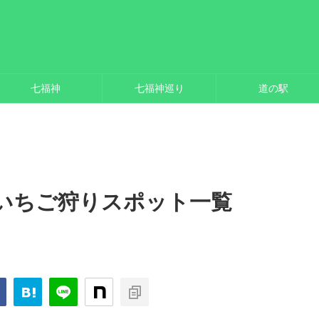
七福神
七福神巡り
道の駅
いちご狩りスポット一覧