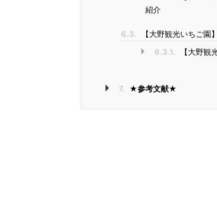
紹介
6.3.
【大野観光いちご園
6.3.1.
【大野観
7.
★参考文献★