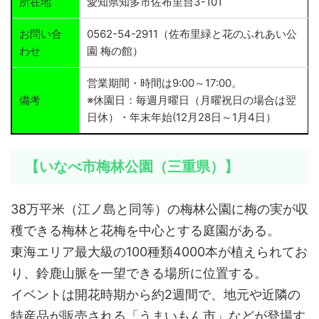
所在地
愛知県知多市佐布里台3-101
お問い合
0562-54-2911（佐布里緑と花のふれあい公
わせ
園 梅の館）
営業期間・時間は9:00～17:00。
備考
※休園日：毎週月曜日（月曜祝日の場合は翌
日休）・年末年始(12月28日～1月4日）
【いなべ市梅林公園（三重県）】
38万平米（江ノ島と同等）の梅林公園に梅の実が収
穫できる梅林と花梅を中心とする庭園がある。
東海エリア最大級の100種類4000本が植えられてお
り、鈴鹿山脈を一望できる場所に位置する。
イベントは開花時期から約2週間で、地元や近隣の
特産品が販売される「うまいもん市」などが登場す