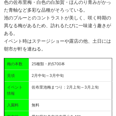
色の佐布里梅・白色の白加賀・ほんのり青みがかっ
た青軸など多彩な品種がそろっている。
池のブルーとのコントラストが美しく、咲く時期の
異なる梅があるため、訪れるたびに一味違う趣きが
ある。
イベント時はステージショーや露店の他、土日には
朝市が軒を連ねる。
梅の本数
25種類・約5700本
見頃
2月中旬～3月中旬
イベント
佐布里池梅まつり：2月上旬～3月上旬
情報
入園料
無料