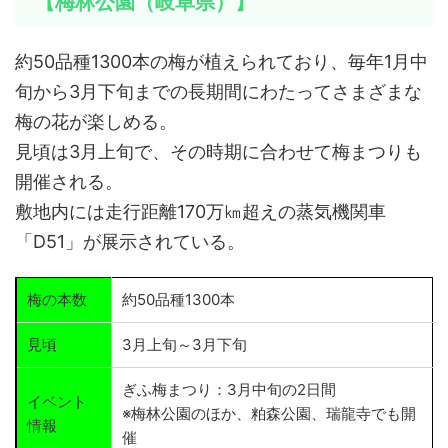
【梅林公園（岐阜県）】
約50品種1300本の梅が植えられており、毎年1月中
旬から3月下旬までの長期間にわたってさまざまな
梅の花が楽しめる。
見頃は3月上旬で、その時期に合わせて梅まつりも
開催される。
敷地内には走行距離170万㎞超えの蒸気機関車
「D51」が展示されている。
梅の本数
約50品種1300本
見頃
3月上旬～3月下旬
ぎふ梅まつり：3月中旬の2日間
イベント
※梅林公園のほか、粕森公園、瑞龍寺でも開
情報
催