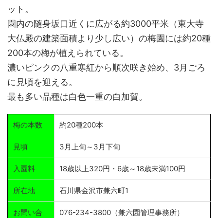
ット。
園内の随身坂口近くに広がる約3000平米（東大寺
大仏殿の建築面積より少し広い）の梅園には約20種
200本の梅が植えられている。
濃いピンクの八重寒紅から順次咲き始め、3月ごろ
に見頃を迎える。
最も多い品種は白色一重の白加賀。
梅の本数
約20種200本
見頃
3月上旬～3月下旬
入園料
18歳以上320円・6歳～18歳未満100円
所在地
石川県金沢市兼六町1
お問い合
076-234-3800（兼六園管理事務所）