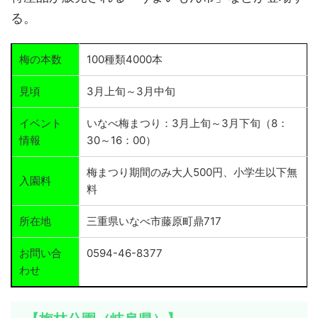
る。
梅の本数
100種類4000本
見頃
3月上旬～3月中旬
イベント
いなべ梅まつり：3月上旬～3月下旬（8：
情報
30～16：00）
梅まつり期間のみ大人500円、小学生以下無
入園料
料
所在地
三重県いなべ市藤原町鼎717
お問い合
0594-46-8377
わせ