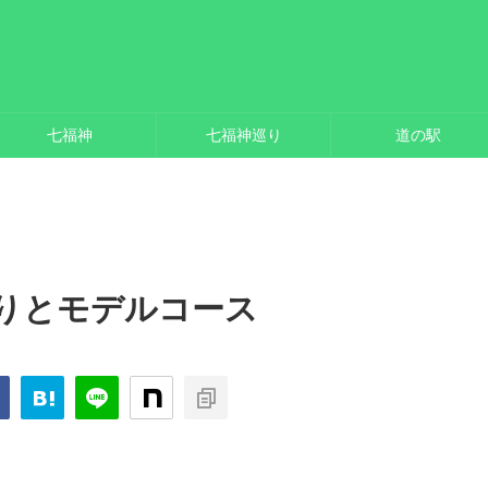
七福神
七福神巡り
道の駅
りとモデルコース