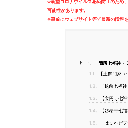
※新型コロナウイルス感染防止のため
可能性があります。
※事前にウェブサイト等で最新の情報
1.
一箇所七福神・
1.1.
【土御門家（
1.2.
【越前七福神
1.3.
【宝円寺七福
1.4.
【妙泰寺七福
1.5.
【はまかぜプ