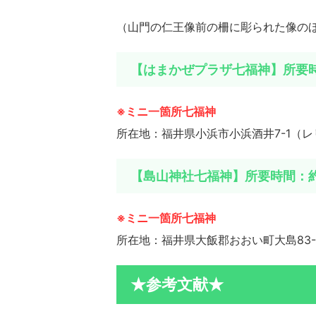
（山門の仁王像前の柵に彫られた像の
【はまかぜプラザ七福神】所要
※ミニ一箇所七福神
所在地：福井県小浜市小浜酒井7-1（
【島山神社七福神】所要時間：約
※ミニ一箇所七福神
所在地：福井県大飯郡おおい町大島83-
★参考文献★