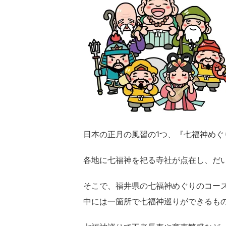
日本の正月の風習の1つ、『七福神めぐ
各地に七福神を祀る寺社が点在し、だ
そこで、福井県の七福神めぐりのコー
中には一箇所で七福神巡りができるも