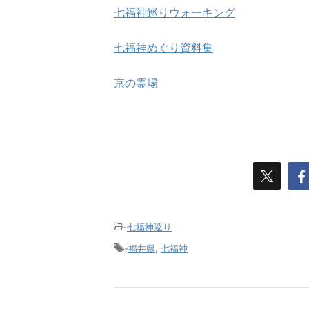
七福神巡りウォーキング
七福神めぐり資料集
京の霊場
-
七福神巡り
-
福井県
,
七福神