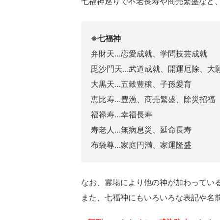
七福神巡りで不老長寿や商売繁盛など
※七福神
弁財天…恋愛成就、学問技芸成就
毘沙門天…武道成就、開運厄除、大
大黒天…五穀豊穣、子孫愛育
恵比寿…豊漁、商売繁盛、除災招福
福禄寿…幸福長寿
寿老人…無病息災、延命長寿
布袋尊…家庭円満、家運隆盛
なお、霊場により他の神が加わってい
また、七福神にもいろいろな表記や名