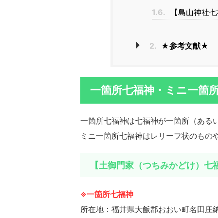
1.6.
【島山神社七
2.
★参考文献★
一箇所七福神・ミニ一箇
一箇所七福神は七福神が一箇所（ある
ミニ一箇所七福神はレリーフ状のもの
【土御門家（つちみかどけ）七
※一箇所七福神
所在地：福井県大飯郡おおい町名田庄