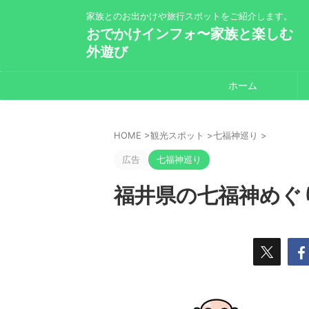
家族とのお出かけや旅行スポットをご紹介します。
おでかけインフォ〜家族と楽しむ
外遊び
ホーム
HOME
>
観光スポット
>
七福神巡り
>
広告
七福神巡り
福井県の七福神めぐ