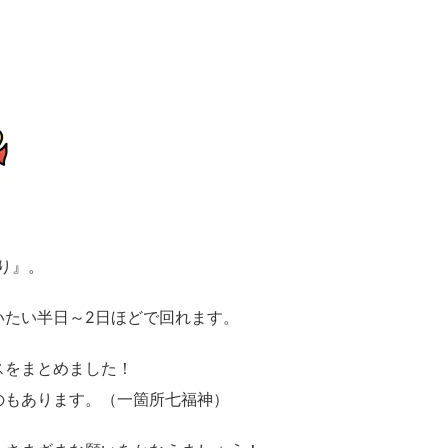
り』。
いたい半日～2日ほどで回れます。
スをまとめました！
のもあります。（一箇所七福神）