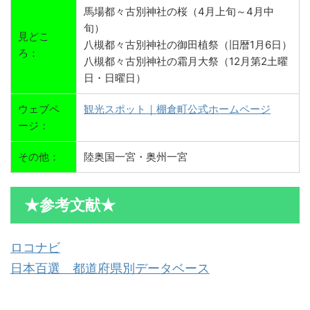
馬場都々古別神社の桜（4月上旬～4月中
旬）
見どこ
八槻都々古別神社の御田植祭（旧暦1月6日）
ろ：
八槻都々古別神社の霜月大祭（12月第2土曜
日・日曜日）
ウェブペ
観光スポット｜棚倉町公式ホームページ
ージ：
その他：
陸奥国一宮・奥州一宮
★参考文献★
ロコナビ
日本百選 都道府県別データベース