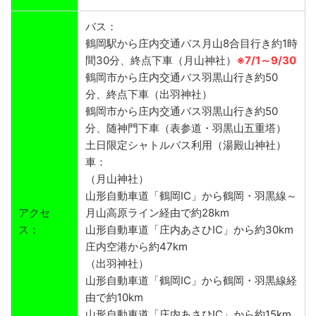
バス：
鶴岡駅から庄内交通バス月山8合目行き約1時
間30分、終点下車（月山神社）
※7/1～9/30
鶴岡市から庄内交通バス羽黒山行き約50
分、終点下車（出羽神社）
鶴岡市から庄内交通バス羽黒山行き約50
分、随神門下車（表参道・羽黒山五重塔）
土日限定シャトルバス利用（湯殿山神社）
車：
（月山神社）
山形自動車道「鶴岡IC」から鶴岡・羽黒線～
アクセ
月山高原ライン経由で約28km
ス：
山形自動車道「庄内あさひIC」から約30km
庄内空港から約47km
（出羽神社）
山形自動車道「鶴岡IC」から鶴岡・羽黒線経
由で約10km
山形自動車道「庄内あさひIC」から約15km