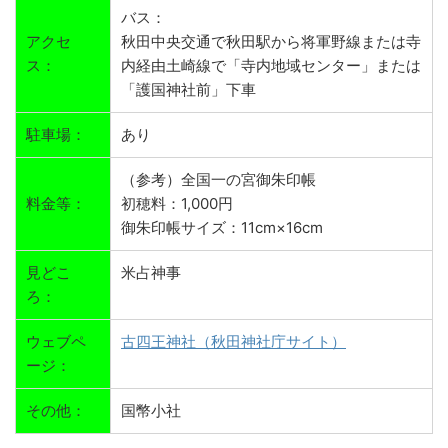
バス：
アクセ
秋田中央交通で秋田駅から将軍野線または寺
ス：
内経由土崎線で「寺内地域センター」または
「護国神社前」下車
駐車場：
あり
（参考）全国一の宮御朱印帳
料金等：
初穂料：1,000円
御朱印帳サイズ：11cm×16cm
見どこ
米占神事
ろ：
ウェブペ
古四王神社（秋田神社庁サイト）
ージ：
その他：
国幣小社