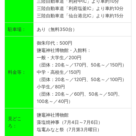
三陸自動車道「利府中IC」より車約10分
三陸自動車道「利府塩釜IC」より車約10分
三陸自動車道「仙台港北IC」より車約15分
駐車場：
あり（無料350台）
御朱印代：500円
鹽竈神社博物館・入館料：
一般・大学生／200円
（団体：20名～／170円、50名～／150円）
料金等：
中学・高校生／150円
（団体：20名～／120円、50名～／100円）
小学生／80円
（団体：20名～／60円、50名～／50円、
100名～／40円）
鹽竈神社博物館
見どこ
藻塩焼神事（7月4日～7月6日）
ろ：
塩竃みなと祭（7月第3月曜日）