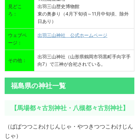
見どこ
出羽三山歴史博物館
ろ：
東の奥参り（4月下旬頃～11月中旬頃、除外
日あり）
ウェブペ
出羽三山神社 公式ホームページ
ージ：
出羽三山神社（山形県鶴岡市羽黒町手向字手
その他：
向7）で三神が合祀されている。
福島県の神社一覧
【馬場都々古別神社・八槻都々古別神社】
（ばばつつこわけじんじゃ・やつきつつこわけじん
じゃ）