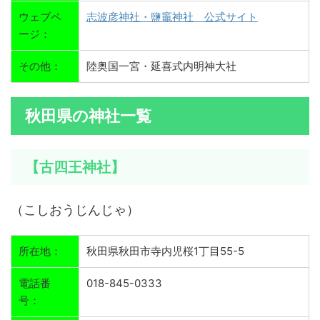
ウェブペ
志波彦神社・鹽竈神社 公式サイト
ージ：
その他：
陸奥国一宮・延喜式内明神大社
秋田県の神社一覧
【古四王神社】
（こしおうじんじゃ）
所在地：
秋田県秋田市寺内児桜1丁目55-5
電話番
018-845-0333
号：