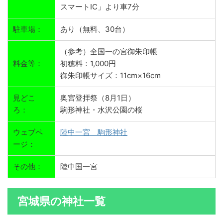
スマートIC」より車7分
駐車場：
あり（無料、30台）
（参考）全国一の宮御朱印帳
料金等：
初穂料：1,000円
御朱印帳サイズ：11cm×16cm
見どこ
奥宮登拝祭（8月1日）
ろ：
駒形神社・水沢公園の桜
ウェブペ
陸中一宮 駒形神社
ージ：
その他：
陸中国一宮
宮城県の神社一覧