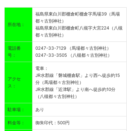
福島県東白川郡棚倉町棚倉字馬場39（馬場
都々古別神社）
所在地：
福島県東白川郡棚倉町八槻字大宮224（八槻
都々古別神社）
電話番
0247-33-7129 （馬場都々古別神社）
号：
0247-33-3505 （八槻都々古別神社）
電車：
JR水郡線「磐城棚倉駅」より西へ徒歩約15
アクセ
分（馬場都々古別神社）
ス：
JR水郡線「近津駅」より南へ徒歩約10分
（八槻都々古別神社）
駐車場：
あり
料金等：
御朱印代：500円