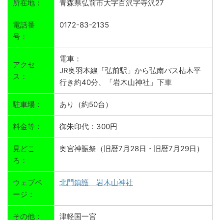
所在地：
青森県弘前市大字百沢字寺沢27
電話番
0172-83-2135
号：
電車：
アクセ
JR奥羽本線「弘前駅」から弘南バス枯木平
ス：
行き約40分、「岩木山神社」下車
駐車場：
あり（約50台）
料金等：
御朱印代：300円
見どこ
奥宮神賑祭（旧暦7月28日・旧暦7月29日）
ろ：
ウェブペ
北門鎮護 岩木山神社
ージ：
その他：
津軽国一宮