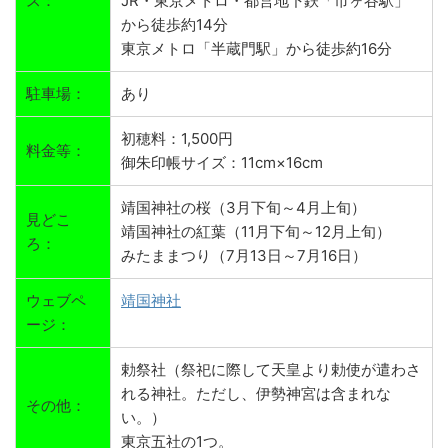
ス：
JR・東京メトロ・都営地下鉄「市ヶ谷駅」
から徒歩約14分
東京メトロ「半蔵門駅」から徒歩約16分
駐車場：
あり
初穂料：1,500円
料金等：
御朱印帳サイズ：11cm×16cm
靖国神社の桜（3月下旬～4月上旬）
見どこ
靖国神社の紅葉（11月下旬～12月上旬）
ろ：
みたままつり（7月13日～7月16日）
ウェブペ
靖国神社
ージ：
勅祭社（祭祀に際して天皇より勅使が遣わさ
れる神社。ただし、伊勢神宮は含まれな
その他：
い。）
東京五社の1つ。