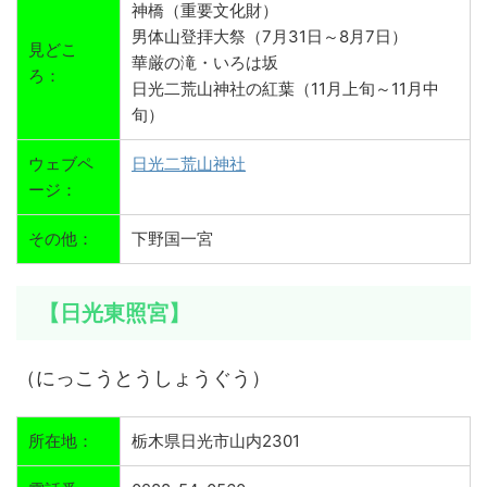
神橋（重要文化財）
男体山登拝大祭（7月31日～8月7日）
見どこ
華厳の滝・いろは坂
ろ：
日光二荒山神社の紅葉（11月上旬～11月中
旬）
ウェブペ
日光二荒山神社
ージ：
その他：
下野国一宮
【日光東照宮】
（にっこうとうしょうぐう）
所在地：
栃木県日光市山内2301