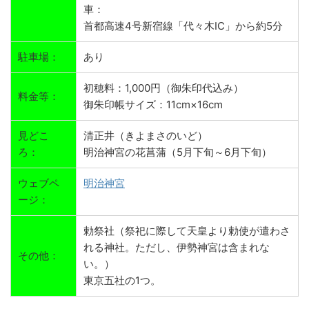
車：
首都高速4号新宿線「代々木IC」から約5分
駐車場：
あり
初穂料：1,000円（御朱印代込み）
料金等：
御朱印帳サイズ：11cm×16cm
見どこ
清正井（きよまさのいど）
ろ：
明治神宮の花菖蒲（5月下旬～6月下旬）
ウェブペ
明治神宮
ージ：
勅祭社（祭祀に際して天皇より勅使が遣わさ
れる神社。ただし、伊勢神宮は含まれな
その他：
い。）
東京五社の1つ。