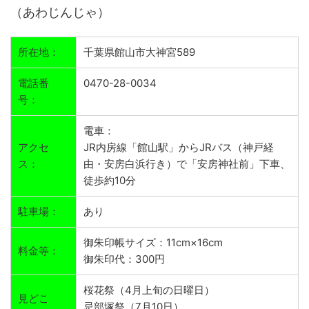
（あわじんじゃ）
所在地：
千葉県館山市大神宮589
電話番
0470-28-0034
号：
電車：
アクセ
JR内房線「館山駅」からJRバス（神戸経
ス：
由・安房白浜行き）で「安房神社前」下車、
徒歩約10分
駐車場：
あり
御朱印帳サイズ：11cm×16cm
料金等：
御朱印代：300円
桜花祭（4月上旬の日曜日）
見どこ
忌部塚祭（7月10日）