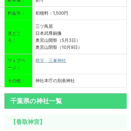
料金等：
初穂料：1,500円
三ツ鳥居
見どこ
日本武尊銅像
ろ：
奥宮山開祭（5月3日）
奥宮山閉祭（10月9日）
ウェブペ
秩父 三峯神社
ージ：
その他：
神社本庁の別表神社
千葉県の神社一覧
【香取神宮】