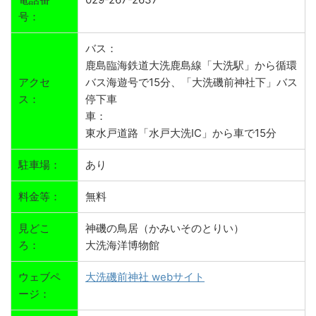
号：
バス：
鹿島臨海鉄道大洗鹿島線「大洗駅」から循環
アクセ
バス海遊号で15分、「大洗磯前神社下」バス
ス：
停下車
車：
東水戸道路「水戸大洗IC」から車で15分
駐車場：
あり
料金等：
無料
見どこ
神磯の鳥居（かみいそのとりい）
ろ：
大洗海洋博物館
ウェブペ
大洗磯前神社 webサイト
ージ：