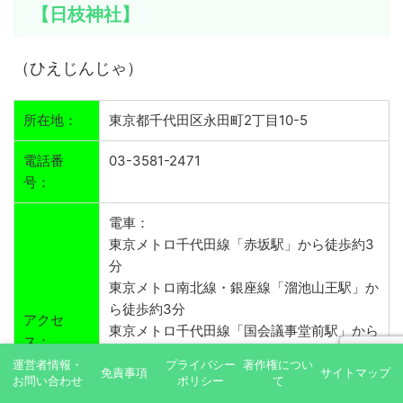
【日枝神社】
（ひえじんじゃ）
所在地：
東京都千代田区永田町2丁目10-5
電話番
03-3581-2471
号：
電車：
東京メトロ千代田線「赤坂駅」から徒歩約3
分
東京メトロ南北線・銀座線「溜池山王駅」か
ら徒歩約3分
アクセ
東京メトロ千代田線「国会議事堂前駅」から
ス：
徒歩約5分
運営者情報・
プライバシー
著作権につい
免責事項
東京メトロ銀座線・丸ノ内線「赤坂見附駅」
サイトマップ
お問い合わせ
ポリシー
て
から徒歩約8分