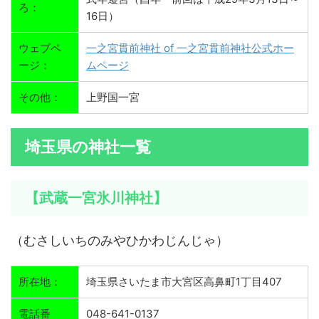
ろ：
16日）
ウェブペ
一之宮貫前神社 of 一之宮貫前神社公式ホー
ージ：
ムページ
その他：
上野国一宮
埼玉県の神社一覧
【武蔵一宮氷川神社】
（むさしいちのみやひかわじんじゃ）
所在地：
埼玉県さいたま市大宮区高鼻町1丁目407
電話番
048-641-0137