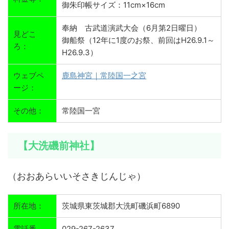
御朱印帳サイズ：11cm×16cm
奉納 古武道演武大会（6月第2日曜日）
見どこ
御船祭（12年に1度のお祭、前回はH26.9.1～
ろ：
H26.9.3）
ウェブペ
鹿島神宮｜常陸国一之宮
ージ：
その他：
常陸国一宮
【大洗磯前神社】
（おおあらいいそさきじんじゃ）
所在地：
茨城県東茨城郡大洗町磯浜町6890
電話番
029-267-2637