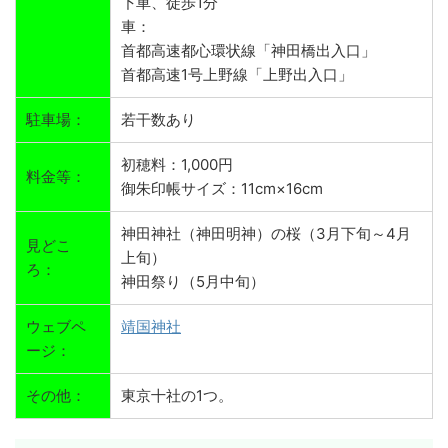
下車、徒歩1分
車：
首都高速都心環状線「神田橋出入口」
首都高速1号上野線「上野出入口」
駐車場：
若干数あり
初穂料：1,000円
料金等：
御朱印帳サイズ：11cm×16cm
神田神社（神田明神）の桜（3月下旬～4月
見どこ
上旬）
ろ：
神田祭り（5月中旬）
ウェブペ
靖国神社
ージ：
その他：
東京十社の1つ。