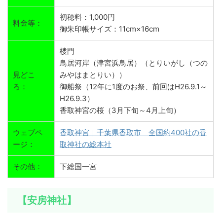
初穂料：1,000円
料金等：
御朱印帳サイズ：11cm×16cm
楼門
鳥居河岸（津宮浜鳥居）（とりいがし（つの
見どこ
みやはまとりい））
ろ：
御船祭（12年に1度のお祭、前回はH26.9.1～
H26.9.3）
香取神宮の桜（3月下旬～4月上旬）
ウェブペ
香取神宮｜千葉県香取市 全国約400社の香
ージ：
取神社の総本社
その他：
下総国一宮
【安房神社】