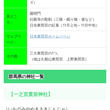
ズ）
陽明門
見どこ
社殿等の彫刻（三猿・眠り猫・雀など）
ろ：
日光東照宮の紅葉（11月上旬～11月中旬）
ウェブペ
日光東照宮ホームページ
ージ：
三大東照宮の1つ。
その他：
（他は久能山東照宮、上野東照宮）
群馬県の神社一覧
【一之宮貫前神社】
（いちのみやぬきさきじんじゃ）