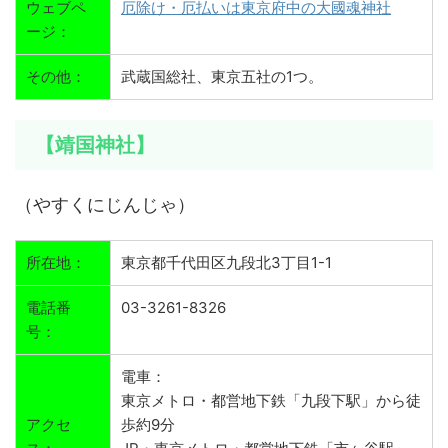
ウェブペ
厄除け・厄払いは東京府中の大國魂神社
ージ：
その他：
武蔵国総社、東京五社の1つ。
【靖国神社】
（やすくにじんじゃ）
所在地：
東京都千代田区九段北3丁目1-1
電話番
03-3261-8326
号：
電車：
東京メトロ・都営地下鉄「九段下駅」から徒
アクセ
歩約9分