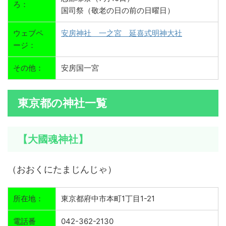
ろ：
国司祭（敬老の日の前の日曜日）
ウェブペ
安房神社 一之宮 延喜式明神大社
ージ：
その他：
安房国一宮
東京都の神社一覧
【大國魂神社】
（おおくにたまじんじゃ）
所在地：
東京都府中市本町1丁目1-21
電話番
042-362-2130