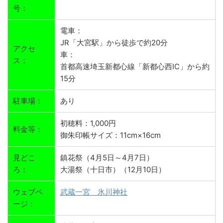
号：
電車：
JR「大宮駅」から徒歩で約20分
アクセ
車：
ス：
首都高速埼玉新都心線「新都心西IC」から約
15分
駐車場：
あり
初穂料：1,000円
料金等：
御朱印帳サイズ：11cm×16cm
見どこ
鎮花祭（4月5日～4月7日）
ろ：
大湯祭（十日市）（12月10日）
ウェブペ
武蔵一宮 氷川神社
ージ：