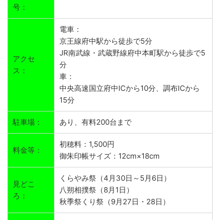
号：
電車：
京王線府中駅から徒歩で5分
JR南武線・武蔵野線府中本町駅から徒歩で5
アクセ
分
ス：
車：
中央高速国立府中ICから10分、調布ICから
15分
駐車場：
あり、有料200台まで
初穂料：1,500円
料金等：
御朱印帳サイズ：12cm×18cm
くらやみ祭（4月30日～5月6日）
見どこ
八朔相撲祭（8月1日）
ろ：
秋季祭くり祭（9月27日・28日）