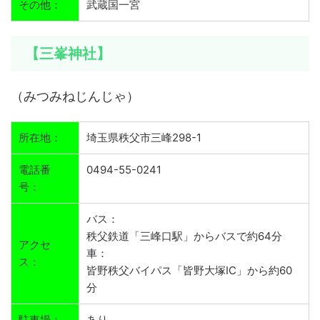
その他：
武蔵国一宮
【三峯神社】
（みつみねじんじゃ）
所在地：
埼玉県秩父市三峰298-1
電話番
0494-55-0241
号：
バス：
秩父鉄道「三峰口駅」からバスで約64分
アクセ
車：
ス：
皆野秩父バイパス「皆野大塚IC」から約60
分
駐車場：
あり