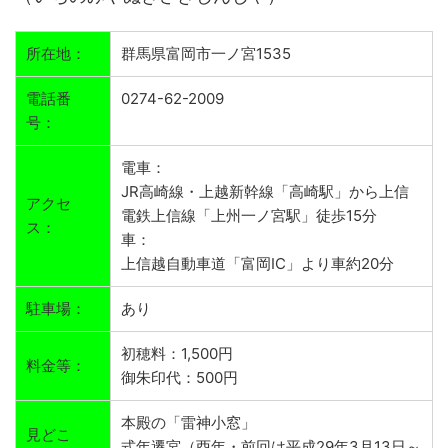
所在地：
群馬県富岡市一ノ宮1535
電話番
0274-62-2009
号：
電車：
JR高崎線・上越新幹線「高崎駅」から上信
アクセ
電鉄上信線「上州一ノ宮駅」徒歩15分
ス：
車：
上信越自動車道「富岡IC」より車約20分
駐車場：
あり
初穂料：1,500円
料金等：
御朱印代：500円
本殿の「雷神小窓」
見どこ
式年遷宮（酉年・前回は平成29年3月13日～