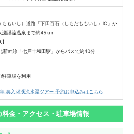
】
（ももいし）道路「下田百石（しもだももいし）IC」か
入瀬渓流温泉まで約45km
ス】
東北新幹線「七戸十和田駅」からバスで約40分
の駐車場を利用
24年 奥入瀬渓流氷瀑ツアー 予約お申込みはこちら
の料金・アクセス・駐車場情報