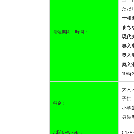
ただ
十和
まち
開催期間・時間：
現代
奥入
奥入
奥入
19時
大人／
子供（
料金：
小学
身障
お問い合わせ：
017