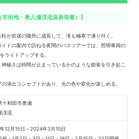
（市街地・奥入瀬渓流温泉発着）】
氷柱が岩崖の随所に成長して、滝も極寒で凍り付く。
ガイドの案内で訪ねる夜間のバスツアーでは、照明車両の
所をライトアップする。
と神秘さは時間が止まっているかのような錯覚を引き起こ
プの演出コンセプトがあり、光の色や変化が楽しめる。
県十和田市奥瀬
瀬渓流
3年12月15日～2024年3月10日
祝・1月2日・3日・11日・18日・2月15日・22日開催、