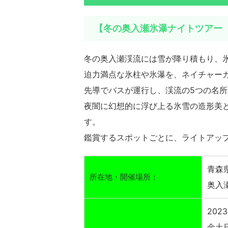
【冬の奥入瀬氷瀑ナイトツアー
冬の奥入瀬渓流には雪が降り積もり、
迫力満点な氷柱や氷瀑を、ネイチャー
先導でバスが運行し、渓流の5つの名
夜闇に幻想的に浮び上る氷雪の造形美
す。
鑑賞するスポットごとに、ライトアッ
青森
所在地・開催場所：
奥入
202
金土日