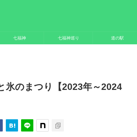
七福神
七福神巡り
道の駅
氷のまつり【2023年～2024