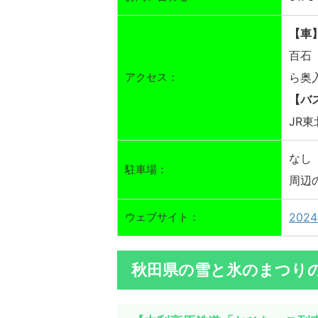
【車
百石
アクセス：
ら奥
【バ
JR
なし
駐車場：
周辺
ウェブサイト：
20
秋田県の雪と氷のまつり