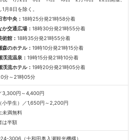
し1月8日を除く。
田市中央：
18時25分発21時58分着
なか交通広場：
18時30分発21時55分着
美術館：
18時35分発21時55分着
瀬森のホテル：
19時10分発21時15分着
瀬渓流温泉：
19時15分発21時10分着
瀬渓流ホテル：
19時20分発21時05分着
20分～21時05分
3,300円～4,400円
小学生）／1,650円～2,200円
生未満無料
者は半額
6-24-3006（十和田奥入瀬観光機構）