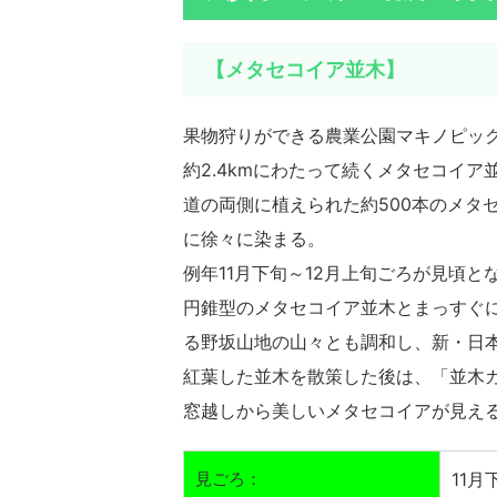
【メタセコイア並木】
果物狩りができる農業公園マキノピッ
約2.4kmにわたって続くメタセコイア
道の両側に植えられた約500本のメタ
に徐々に染まる。
例年11月下旬～12月上旬ごろが見頃と
円錐型のメタセコイア並木とまっすぐ
る野坂山地の山々とも調和し、新・日
紅葉した並木を散策した後は、「並木
窓越しから美しいメタセコイアが見え
見ごろ：
11月