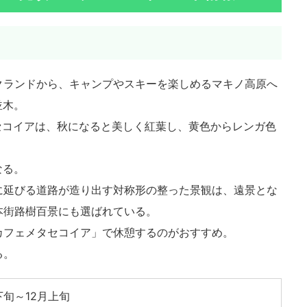
クランドから、キャンプやスキーを楽しめるマキノ高原へ
並木。
セコイアは、秋になると美しく紅葉し、黄色からレンガ色
なる。
に延びる道路が造り出す対称形の整った景観は、遠景とな
本街路樹百景にも選ばれている。
カフェメタセコイア」で休憩するのがおすすめ。
る。
下旬～12月上旬