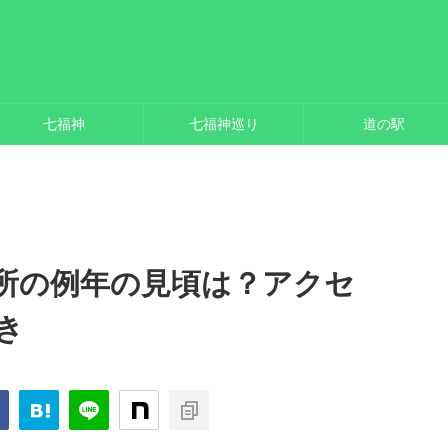
七福神
七福神巡り
道の駅
所の例年の見頃は？アクセ
き