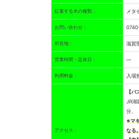
紅葉する木の種類：
メタ
お問い合わせ：
074
所在地：
滋賀
営業時間・定休日：
―
利用料金：
入場
【バ
JR
分、
※マ
アクセス：
なる